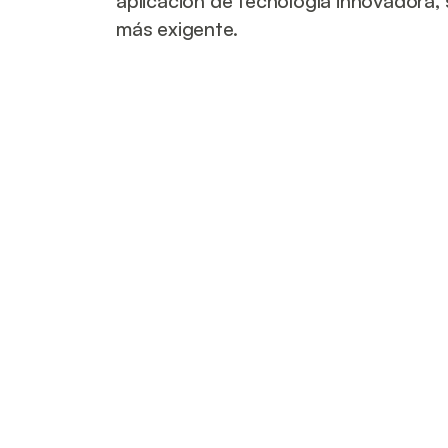
aplicación de tecnología innovadora,
más exigente.
Spee
Representamos a Speed Queen, desde 1
extender nuestra presencia más allá de
residencias estudiantiles, clubes, fue
Nuestra alianza exclusiva con Speed 
industrial de última generación, recon