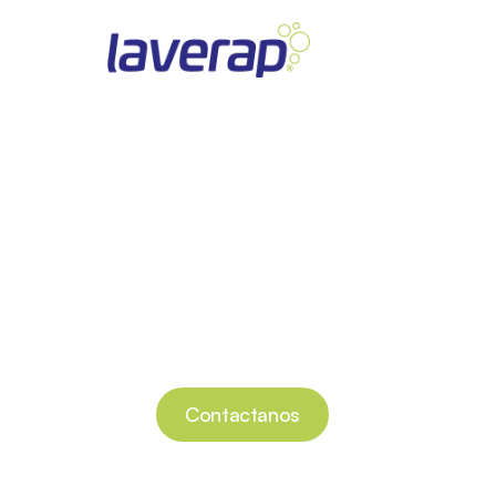
Laverap: má
Tecnología internacional Speed Qu
Contactanos