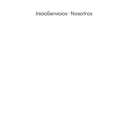
Inicio
Servicios
Nosotros
s de 4 décadas li
een al servicio de sus proyectos