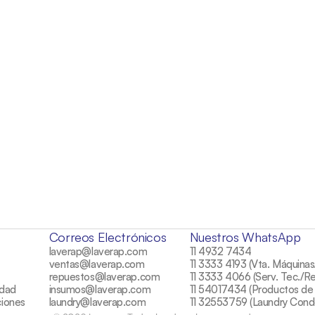
Comentarios
Enviar
Correos Electrónicos
Nuestros WhatsApp
laverap@laverap.com
11 4932 7434
ventas@laverap.com
11 3333 4193 (Vta. Máquinas
repuestos@laverap.com
11 3333 4066 (Serv. Tec./R
idad
insumos@laverap.com
11 54017434 (Productos de 
ciones
laundry@laverap.com
11 32553759 (Laundry Cond